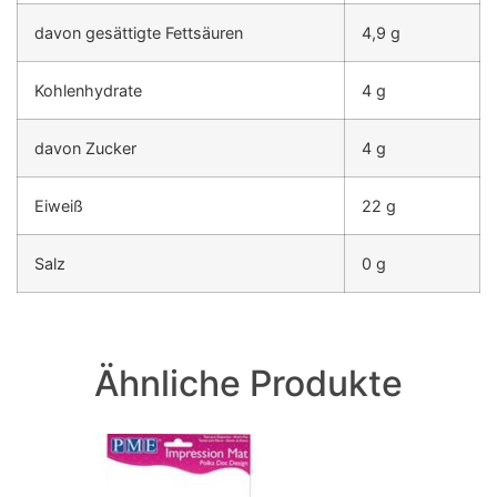
davon gesättigte Fettsäuren
4,9
g
Kohlenhydrate
4
g
davon Zucker
4
g
Eiweiß
22
g
Salz
0
g
Ähnliche Produkte