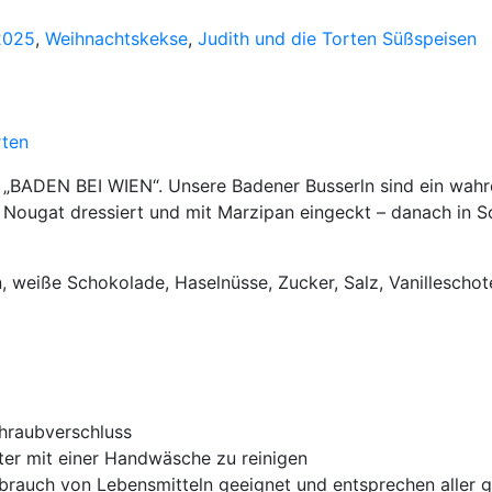
2025
,
Weihnachtskekse
,
Judith und die Torten Süßspeisen
rten
adt „BADEN BEI WIEN“. Unsere Badener Busserln sind ein wah
es Nougat dressiert und mit Marzipan eingeckt – danach in
n, weiße Schokolade, Haselnüsse, Zucker, Salz, Vanilleschot
hraubverschluss
ter mit einer Handwäsche zu reinigen
Gebrauch von Lebensmitteln geeignet und entsprechen aller