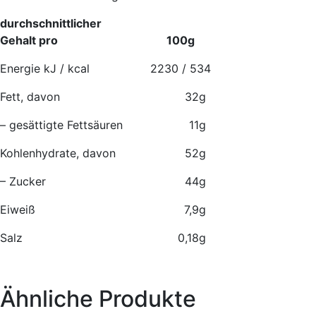
durchschnittlicher
Gehalt pro
100g
Energie kJ / kcal
2230 / 534
Fett, davon
32
g
– gesättigte Fettsäuren
11
g
Kohlenhydrate, davon
52
g
– Zucker
44
g
Eiweiß
7,9
g
Salz
0,18
g
Ähnliche Produkte