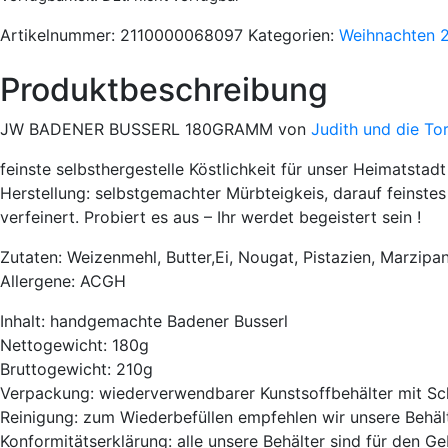
Artikelnummer:
2110000068097
Kategorien:
Weihnachten 
Produktbeschreibung
JW BADENER BUSSERL 180GRAMM von
Judith und die To
feinste selbsthergestelle Köstlichkeit für unser Heimatst
Herstellung: selbstgemachter Mürbteigkeis, darauf feinst
verfeinert. Probiert es aus – Ihr werdet begeistert sein !
Zutaten: Weizenmehl, Butter,Ei, Nougat, Pistazien, Marzipa
Allergene: ACGH
Inhalt: handgemachte Badener Busserl
Nettogewicht: 180g
Bruttogewicht: 210g
Verpackung: wiederverwendbarer Kunstsoffbehälter mit Sc
Reinigung: zum Wiederbefüllen empfehlen wir unsere Behäl
Konformitätserklärung: alle unsere Behälter sind für den 