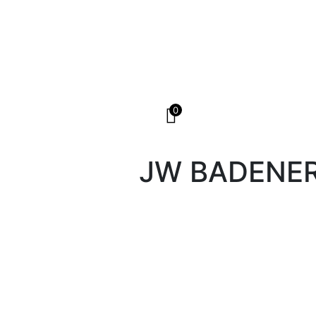
0
JW BADENE