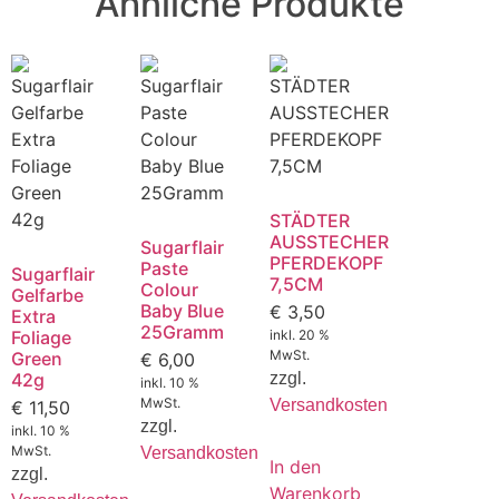
Ähnliche Produkte
STÄDTER
AUSSTECHER
Sugarflair
PFERDEKOPF
Paste
Sugarflair
7,5CM
Colour
Gelfarbe
Baby Blue
€
3,50
Extra
25Gramm
Foliage
inkl. 20 %
MwSt.
Green
€
6,00
42g
zzgl.
inkl. 10 %
MwSt.
Versandkosten
€
11,50
zzgl.
inkl. 10 %
MwSt.
Versandkosten
In den
zzgl.
Warenkorb