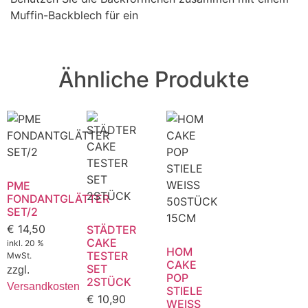
Muffin-Backblech für ein
Ähnliche Produkte
PME
FONDANTGLÄTTER
SET/2
€
14,50
STÄDTER
CAKE
inkl. 20 %
HOM
TESTER
MwSt.
CAKE
SET
zzgl.
POP
2STÜCK
Versandkosten
STIELE
€
10,90
WEISS