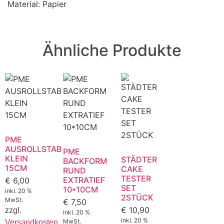
Material: Papier
Ähnliche Produkte
PME
AUSROLLSTAB
PME
KLEIN
STÄDTER
BACKFORM
15CM
CAKE
RUND
TESTER
EXTRATIEF
€
6,00
SET
10*10CM
inkl. 20 %
2STÜCK
MwSt.
€
7,50
€
10,90
zzgl.
inkl. 20 %
inkl. 20 %
MwSt.
Versandkosten