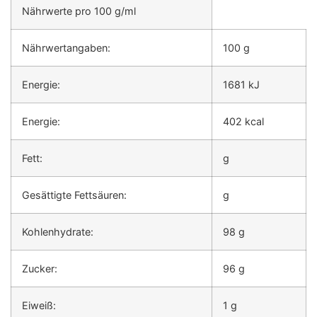
Nährwerte pro 100 g/ml
Nährwertangaben:
100 g
Energie:
1681 kJ
Energie:
402 kcal
Fett:
g
Gesättigte Fettsäuren:
g
Kohlenhydrate:
98 g
Zucker:
96 g
Eiweiß:
1 g