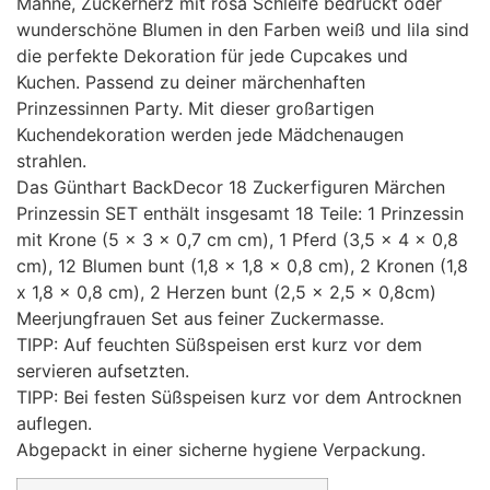
Mähne, Zuckerherz mit rosa Schleife bedruckt oder
wunderschöne Blumen in den Farben weiß und lila sind
die perfekte Dekoration für jede Cupcakes und
Kuchen. Passend zu deiner märchenhaften
Prinzessinnen Party. Mit dieser großartigen
Kuchendekoration werden jede Mädchenaugen
strahlen.
Das Günthart BackDecor 18 Zuckerfiguren Märchen
Prinzessin SET enthält insgesamt 18 Teile: 1 Prinzessin
mit Krone (5 x 3 x 0,7 cm cm), 1 Pferd (3,5 x 4 x 0,8
cm), 12 Blumen bunt (1,8 x 1,8 x 0,8 cm), 2 Kronen (1,8
x 1,8 x 0,8 cm), 2 Herzen bunt (2,5 x 2,5 x 0,8cm)
Meerjungfrauen Set aus feiner Zuckermasse.
TIPP: Auf feuchten Süßspeisen erst kurz vor dem
servieren aufsetzten.
TIPP: Bei festen Süßspeisen kurz vor dem Antrocknen
auflegen.
Abgepackt in einer sicherne hygiene Verpackung.