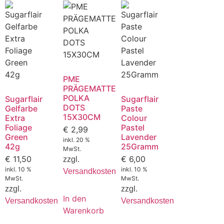
PME
PRÄGEMATTE
POLKA
Sugarflair
Sugarflair
DOTS
Gelfarbe
Paste
15X30CM
Extra
Colour
Foliage
Pastel
€
2,99
Green
Lavender
inkl. 20 %
42g
25Gramm
MwSt.
€
11,50
€
6,00
zzgl.
inkl. 10 %
inkl. 10 %
Versandkosten
MwSt.
MwSt.
zzgl.
zzgl.
In den
Versandkosten
Versandkosten
Warenkorb