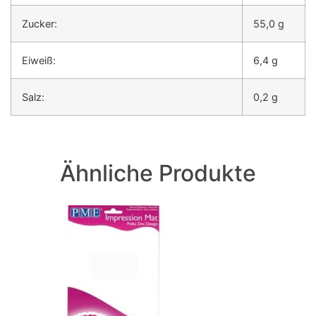
Zucker:
55,0 g
Eiweiß:
6,4 g
Salz:
0,2 g
Ähnliche Produkte