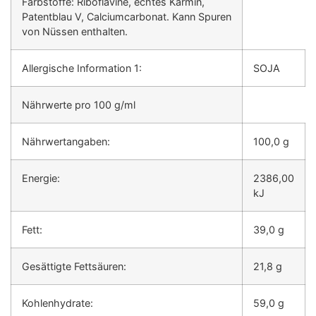
Farbstoffe: Riboflavine, echtes Karmin,
Patentblau V, Calciumcarbonat. Kann Spuren
von Nüssen enthalten.
Allergische Information 1:
SOJA
Nährwerte pro 100 g/ml
Nährwertangaben:
100,0 g
Energie:
2386,00
kJ
Fett:
39,0 g
Gesättigte Fettsäuren:
21,8 g
Kohlenhydrate:
59,0 g