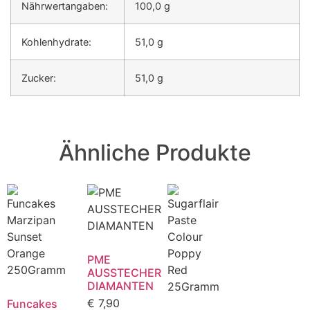
Nährwertangaben:
100,0 g
Kohlenhydrate:
51,0 g
Zucker:
51,0 g
Ähnliche Produkte
PME
AUSSTECHER
DIAMANTEN
€
7,90
Funcakes