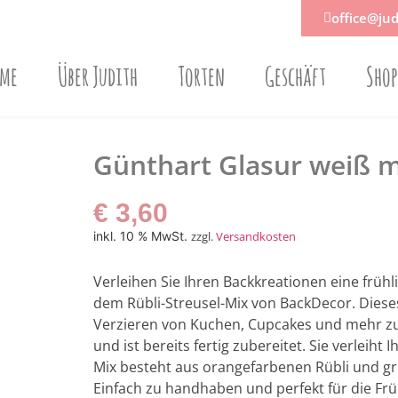
office@jud
ome
Über Judith
Torten
Geschäft
Sho
Günthart Glasur weiß m
€
3,60
inkl. 10 % MwSt.
zzgl.
Versandkosten
Verleihen Sie Ihren Backkreationen eine früh
dem Rübli-Streusel-Mix von BackDecor. Dieses
Verzieren von Kuchen, Cupcakes und mehr zum 
und ist bereits fertig zubereitet. Sie verleiht
Mix besteht aus orangefarbenen Rübli und g
Einfach zu handhaben und perfekt für die Frühl