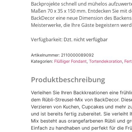
Backprojekte schnell und mühelos aufzuwerte
Maßen 70 x 35 x 150 mm. Entdecken Sie mit d
BackDecor eine neue Dimension des Backens. 
Meisterwerke, die Ihre Gäste begeistern werd
Verfügbarkeit
: Dzt. nicht verfügbar
Artikelnummer:
2110000089092
Kategorien:
Flüßiger Fondant
,
Tortendekoration
,
Fer
Produktbeschreibung
Verleihen Sie Ihren Backkreationen eine früh
dem Rübli-Streusel-Mix von BackDecor. Dieses
Verzieren von Kuchen, Cupcakes und mehr zum 
und ist bereits fertig zubereitet. Sie verleiht
Mix besteht aus orangefarbenen Rübli und gr
Einfach zu handhaben und perfekt für die Früh