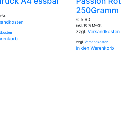
druck A4 essbar
Passion Rot
250Gramm
wSt.
€
5,90
sandkosten
inkl. 10 % MwSt.
zzgl.
Versandkosten
dkosten
arenkorb
zzgl.
Versandkosten
In den Warenkorb