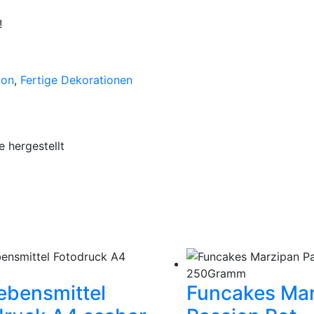
!
ion
,
Fertige Dekorationen
 hergestellt
ebensmittel
Funcakes Ma