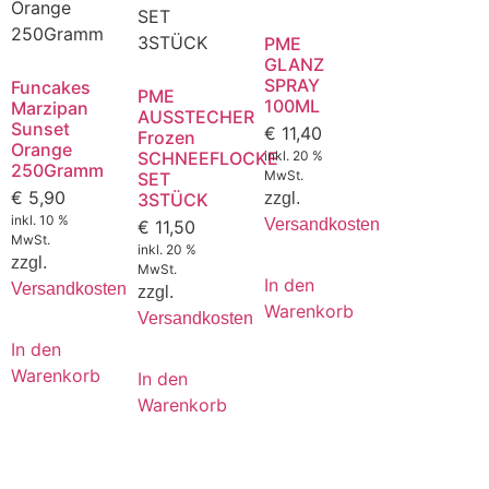
PME
GLANZ
SPRAY
Funcakes
PME
100ML
Marzipan
AUSSTECHER
Sunset
€
11,40
Frozen
Orange
SCHNEEFLOCKE
inkl. 20 %
250Gramm
MwSt.
SET
€
5,90
3STÜCK
zzgl.
inkl. 10 %
Versandkosten
€
11,50
MwSt.
inkl. 20 %
zzgl.
MwSt.
In den
Versandkosten
zzgl.
Warenkorb
Versandkosten
In den
Warenkorb
In den
Warenkorb