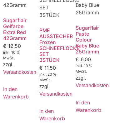
Sugarflair
Gelfarbe
Sugarflair
PME
Extra Red
Paste
AUSSTECHER
42Gramm
Colour
Frozen
Baby Blue
€
12,50
SCHNEEFLOCKE
25Gramm
inkl. 10 %
SET
MwSt.
€
6,00
3STÜCK
zzgl.
inkl. 10 %
€
11,50
MwSt.
Versandkosten
inkl. 20 %
zzgl.
MwSt.
Versandkosten
zzgl.
In den
Versandkosten
Warenkorb
In den
Warenkorb
In den
Warenkorb