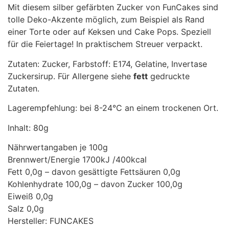
Mit diesem silber gefärbten Zucker von FunCakes sind
tolle Deko-Akzente möglich, zum Beispiel als Rand
einer Torte oder auf Keksen und Cake Pops. Speziell
für die Feiertage! In praktischem Streuer verpackt.
Zutaten: Zucker, Farbstoff: E174, Gelatine, Invertase
Zuckersirup. Für Allergene siehe
fett
gedruckte
Zutaten.
Lagerempfehlung: bei 8-24°C an einem trockenen Ort.
Inhalt: 80g
Nährwertangaben je 100g
Brennwert/Energie 1700kJ /400kcal
Fett 0,0g – davon gesättigte Fettsäuren 0,0g
Kohlenhydrate 100,0g – davon Zucker 100,0g
Eiweiß 0,0g
Salz 0,0g
Hersteller: FUNCAKES