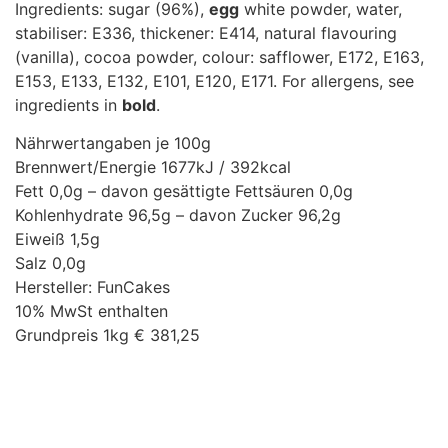
Ingredients: sugar (96%),
egg
white powder, water,
stabiliser: E336, thickener: E414, natural flavouring
(vanilla), cocoa powder, colour: safflower, E172, E163,
E153, E133, E132, E101, E120, E171. For allergens, see
ingredients in
bold
.
Nährwertangaben je 100g
Brennwert/Energie 1677kJ / 392kcal
Fett 0,0g – davon gesättigte Fettsäuren 0,0g
Kohlenhydrate 96,5g – davon Zucker 96,2g
Eiweiß 1,5g
Salz 0,0g
Hersteller: FunCakes
10% MwSt enthalten
Grundpreis 1kg € 381,25