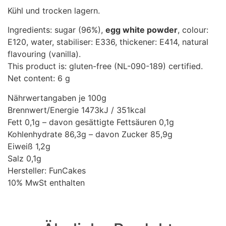
Kühl und trocken lagern.
Ingredients: sugar (96%),
egg white powder
, colour:
E120, water, stabiliser: E336, thickener: E414, natural
flavouring (vanilla).
This product is: gluten-free (NL-090-189) certified.
Net content: 6 g
Nährwertangaben je 100g
Brennwert/Energie 1473kJ / 351kcal
Fett 0,1g – davon gesättigte Fettsäuren 0,1g
Kohlenhydrate 86,3g – davon Zucker 85,9g
Eiweiß 1,2g
Salz 0,1g
Hersteller: FunCakes
10% MwSt enthalten