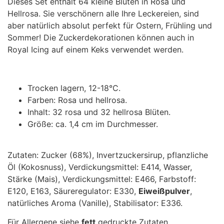
Dieses Set enthält 64 kleine Blüten in Rosa und
Hellrosa. Sie verschönern alle Ihre Leckereien, sind
aber natürlich absolut perfekt für Ostern, Frühling und
Sommer! Die Zuckerdekorationen können auch in
Royal Icing auf einem Keks verwendet werden.
Trocken lagern, 12-18°C.
Farben: Rosa und hellrosa.
Inhalt: 32 rosa und 32 hellrosa Blüten.
Größe: ca. 1,4 cm im Durchmesser.
Zutaten: Zucker (68%), Invertzuckersirup, pflanzliche
Öl (Kokosnuss), Verdickungsmittel: E414, Wasser,
Stärke (Mais), Verdickungsmittel: E466, Farbstoff:
E120, E163, Säureregulator: E330,
Eiweißpulver
,
natürliches Aroma (Vanille), Stabilisator: E336.
Für Allergene siehe
fett
gedruckte Zutaten.