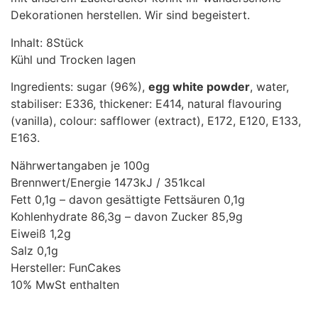
Dekorationen herstellen. Wir sind begeistert.
Inhalt: 8Stück
Kühl und Trocken lagen
Ingredients: sugar (96%),
egg white powder
, water,
stabiliser: E336, thickener: E414, natural flavouring
(vanilla), colour: safflower (extract), E172, E120, E133,
E163.
Nährwertangaben je 100g
Brennwert/Energie 1473kJ / 351kcal
Fett 0,1g – davon gesättigte Fettsäuren 0,1g
Kohlenhydrate 86,3g – davon Zucker 85,9g
Eiweiß 1,2g
Salz 0,1g
Hersteller: FunCakes
10% MwSt enthalten