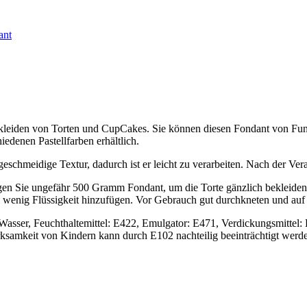
ant
ekleiden von Torten und CupCakes. Sie können diesen Fondant von Fu
edenen Pastellfarben erhältlich.
eschmeidige Textur, dadurch ist er leicht zu verarbeiten. Nach der Vera
en Sie ungefähr 500 Gramm Fondant, um die Torte gänzlich bekleiden
n wenig Flüssigkeit hinzufügen. Vor Gebrauch gut durchkneten und auf 
, Wasser, Feuchthaltemittel: E422, Emulgator: E471, Verdickungsmittel
erksamkeit von Kindern kann durch E102 nachteilig beeinträchtigt we