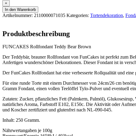
+
In den Warenkorb
Artikelnummer:
2110000071035
Kategorien:
Tortendekoration
,
Fond
Produktbeschreibung
FUNCAKES Rollfondant Teddy Bear Brown
Der Teddybär, brauner Rollfondant von FunCakes ist perfekt zum B
Anfertigen wunderschöner Dekorationen. Dieser Fondant ist in verschi
Der FunCakes Rollfondant hat eine verbesserte Rollqualität und eine g
Für eine runde Torte mit einem Durchmesser von 24cm/26 cm benötig
Gramm Fondant, einen vollen Teelöffel Tylo-Pulver und eventuell ei
Zutaten: Zucker, pflanzliches Fett (Palmkern, Palmöl), Glukosesirup
natürliches Aroma, Farbstoff E102, E150c. Die Aktivität oder Aufm
und Koscher zertifiziert und glutenfrei nach NL-090-045.
Inhalt: 250 Gramm.
Nährwertangaben je 100g
Brennwert/Energie 1658kJ / 403kcal