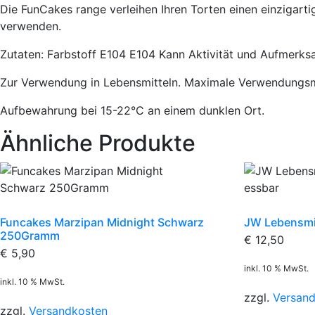
Die FunCakes range verleihen Ihren Torten einen einzigartig
verwenden.
Zutaten: Farbstoff E104 E104 Kann Aktivität und Aufmerksam
Zur Verwendung in Lebensmitteln. Maximale Verwendungs
Aufbewahrung bei 15-22°C an einem dunklen Ort.
Ähnliche Produkte
Funcakes Marzipan Midnight Schwarz
JW Lebensmit
250Gramm
€
12,50
€
5,90
inkl. 10 % MwSt.
inkl. 10 % MwSt.
zzgl.
Versan
zzgl.
Versandkosten