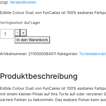
zzgl.
Versandkosten
Edible Colour Dust von FunCakes ist 100% essbares Farbpu
Verfügbarkeit
: Auf Lager
Funcakes
-
+
Pulverfarbe
In den Warenkorb
Dust
Lemon
Artikelnummer:
2110000084011
Kategorien:
Tortendekorat
Yellow
Menge
Produktbeschreibung
Edible Colour Dust von FunCakes ist 100% essbares Farbpu
mit einem kleinen Pinsel auf Ihre Torte auf oder verziere
zartere Farben zu bekommen. Das essbare Pulver kann auch