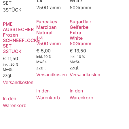
Funcakes
Sugarflair
PME
Marzipan
Gelfarbe
AUSSTECHER
Natural
Extra
Frozen
1:4
White
SCHNEEFLOCKE
250Gramm
50Gramm
SET
€
5,00
€
13,50
3STÜCK
inkl. 10 %
inkl. 10 %
€
11,50
MwSt.
MwSt.
inkl. 20 %
zzgl.
zzgl.
MwSt.
Versandkosten
Versandkosten
zzgl.
Versandkosten
In den
In den
Warenkorb
Warenkorb
In den
Warenkorb