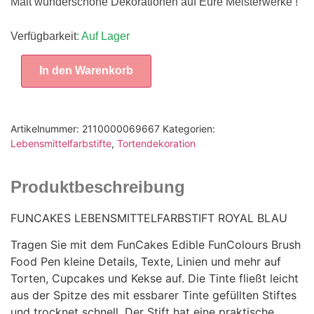
Malt wunderschöne Dekorationen auf Eure Meisterwerke !
Verfügbarkeit
: Auf Lager
In den Warenkorb
Artikelnummer:
2110000069667
Kategorien:
Lebensmittelfarbstifte
,
Tortendekoration
Produktbeschreibung
FUNCAKES LEBENSMITTELFARBSTIFT ROYAL BLAU
Tragen Sie mit dem FunCakes Edible FunColours Brush
Food Pen kleine Details, Texte, Linien und mehr auf
Torten, Cupcakes und Kekse auf. Die Tinte fließt leicht
aus der Spitze des mit essbarer Tinte gefüllten Stiftes
und trocknet schnell. Der Stift hat eine praktische