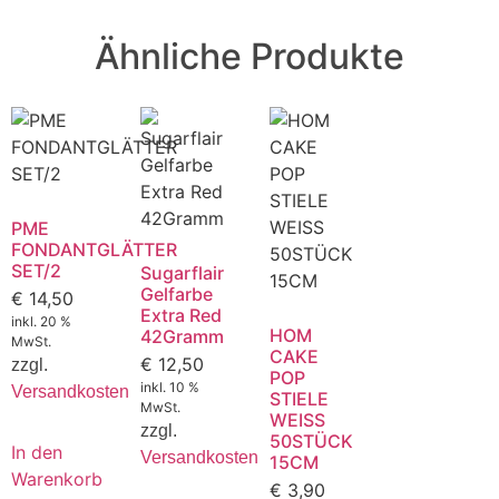
Ähnliche Produkte
PME
FONDANTGLÄTTER
SET/2
Sugarflair
Gelfarbe
€
14,50
Extra Red
inkl. 20 %
HOM
42Gramm
MwSt.
CAKE
€
12,50
zzgl.
POP
inkl. 10 %
Versandkosten
STIELE
MwSt.
WEISS
zzgl.
50STÜCK
In den
Versandkosten
15CM
Warenkorb
€
3,90